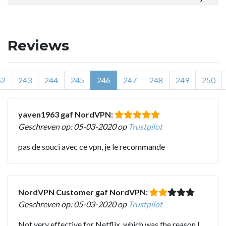
Reviews
42
243
244
245
246
247
248
249
250
yaven1963 gaf NordVPN:
Geschreven op: 05-03-2020 op
Trustpilot
pas de souci avec ce vpn, je le recommande
NordVPN Customer gaf NordVPN:
Geschreven op: 05-03-2020 op
Trustpilot
Not very effective for Netflix, which was the reason I