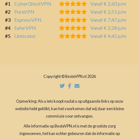
#1
CyberGhostVPN
Vanaf € 2,60 p/m
#2
PureVPN
Vanaf € 2,51 p/m
#3
ExpressVPN
Vanaf € 7,47 p/m
#4
SaferVPN
Vanaf € 2,28 p/m
#5
Unlocator
Vanaf € 4,42 p/m
Copyright © BesteVPN.nl 2026
Opmerking: Als u iets koopt nadat u op uitgaande links op onze
website hebt geklikt, kan het voorkomen dat wij daar een kleine
commissie voor ontvangen.
Alle informatie op BesteVPN.nl is met de grootste zorg
ingewonnen, het kan echter gebeuren dat de informatie op