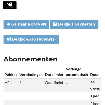
Ga naar NordVPN
Bekijk 1 pakketten
Bekijk 4336 review(s)
Abonnementen
Verlengd
Pakket
Verbindingen
Datalimiet
automatisch
Duur
P
VPN
6
Geen limiet
Ja
30
€
dagen
1 jaar
€
2 jaar
€