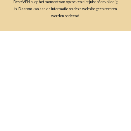
BesteVPN.nl op het moment van opzoeken niet juist of onvolledig
is. Daarom kan aan de informatie op deze website geen rechten
worden ontleend.