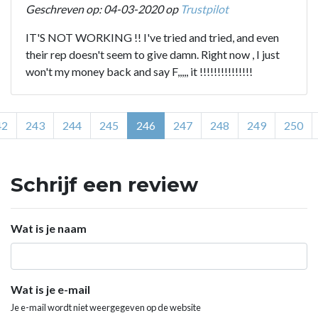
Geschreven op: 04-03-2020 op
Trustpilot
IT'S NOT WORKING !! I've tried and tried, and even
their rep doesn't seem to give damn. Right now , I just
won't my money back and say F,,,,, it !!!!!!!!!!!!!!!
42
243
244
245
246
247
248
249
250
Schrijf een review
Wat is je naam
Wat is je e-mail
Je e-mail wordt niet weergegeven op de website