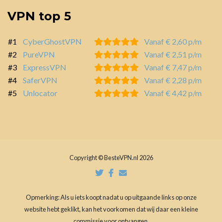
VPN top 5
#1
CyberGhostVPN
Vanaf € 2,60 p/m
#2
PureVPN
Vanaf € 2,51 p/m
#3
ExpressVPN
Vanaf € 7,47 p/m
#4
SaferVPN
Vanaf € 2,28 p/m
#5
Unlocator
Vanaf € 4,42 p/m
Copyright © BesteVPN.nl 2026
Opmerking: Als u iets koopt nadat u op uitgaande links op onze
website hebt geklikt, kan het voorkomen dat wij daar een kleine
commissie voor ontvangen.