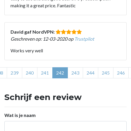
making it a great price. Fantastic
David gaf NordVPN:
Geschreven op: 12-03-2020 op
Trustpilot
Works very well
38
239
240
241
242
243
244
245
246
Schrijf een review
Wat is je naam