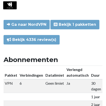
Ga naar NordVPN
Bekijk 1 pakketten
Bekijk 4336 review(s)
Abonnementen
Verlengd
Pakket
Verbindingen
Datalimiet
automatisch
Duur
P
VPN
6
Geen limiet
Ja
30
€
dagen
1 jaar
€
2 jaar
€