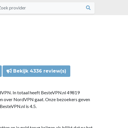
Bekijk 4336 review(s)
dVPN. In totaal heeft BesteVPN.nl 49819
gen over NordVPN gaat. Onze bezoekers geven
esteVPN.nl is 4.5.
n en je geld terug krijgen als blijkt dat na het