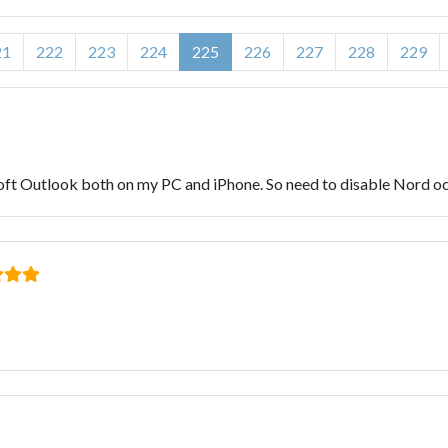
21
222
223
224
225
226
227
228
229
ft Outlook both on my PC and iPhone. So need to disable Nord oc