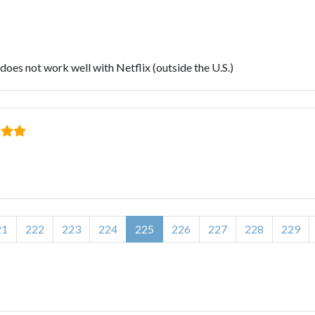
 does not work well with Netflix (outside the U.S.)
21
222
223
224
225
226
227
228
229