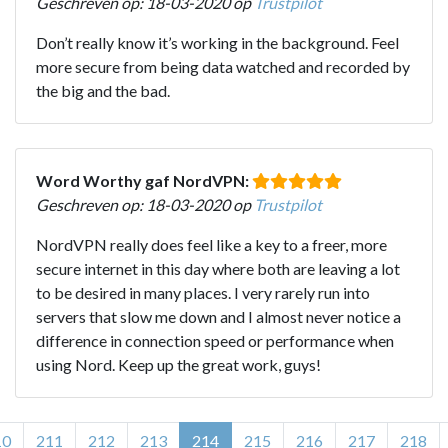
Geschreven op: 18-03-2020 op
Trustpilot
Don’t really know it’s working in the background. Feel
more secure from being data watched and recorded by
the big and the bad.
Word Worthy gaf NordVPN:
Geschreven op: 18-03-2020 op
Trustpilot
NordVPN really does feel like a key to a freer, more
secure internet in this day where both are leaving a lot
to be desired in many places. I very rarely run into
servers that slow me down and I almost never notice a
difference in connection speed or performance when
using Nord. Keep up the great work, guys!
10
211
212
213
214
215
216
217
218