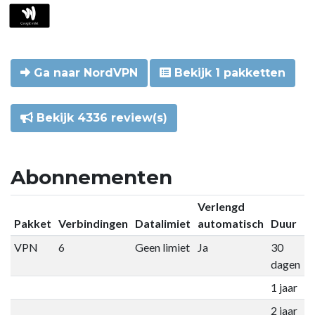
Ga naar NordVPN
Bekijk 1 pakketten
Bekijk 4336 review(s)
Abonnementen
Verlengd
Pakket
Verbindingen
Datalimiet
automatisch
Duur
P
VPN
6
Geen limiet
Ja
30
€
dagen
1 jaar
€
2 jaar
€