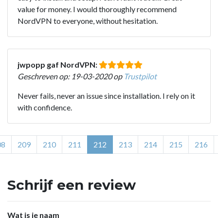
value for money. I would thoroughly recommend
NordVPN to everyone, without hesitation.
jwpopp gaf NordVPN:
Geschreven op: 19-03-2020 op
Trustpilot
Never fails, never an issue since installation. I rely on it
with confidence.
08
209
210
211
212
213
214
215
216
Schrijf een review
Wat is je naam