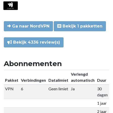
Ga naar NordVPN
Bekijk 1 pakketten
Bekijk 4336 review(s)
Abonnementen
Verlengd
Pakket
Verbindingen
Datalimiet
automatisch
Duur
P
VPN
6
Geen limiet
Ja
30
€
dagen
1 jaar
€
2 jaar
€