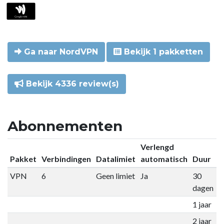
Ga naar NordVPN
Bekijk 1 pakketten
Bekijk 4336 review(s)
Abonnementen
Verlengd
Pakket
Verbindingen
Datalimiet
automatisch
Duur
P
VPN
6
Geen limiet
Ja
30
€
dagen
1 jaar
€
2 jaar
€