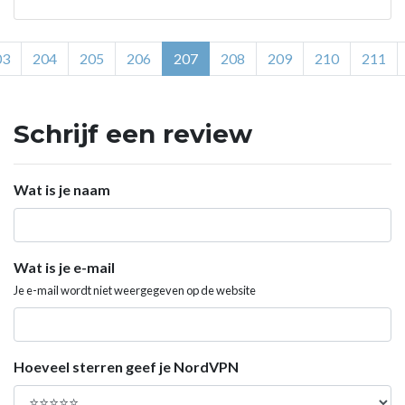
03
204
205
206
207
208
209
210
211
Schrijf een review
Wat is je naam
Wat is je e-mail
Je e-mail wordt niet weergegeven op de website
Hoeveel sterren geef je NordVPN