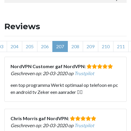
Reviews
03
204
205
206
207
208
209
210
211
NordVPN Customer gaf NordVPN:
Geschreven op: 20-03-2020 op
Trustpilot
een top programma Werkt optimaal op telefoon en pc
en android tv Zeker een aanrader 👍🏼
Chris Morris gaf NordVPN:
Geschreven op: 20-03-2020 op
Trustpilot