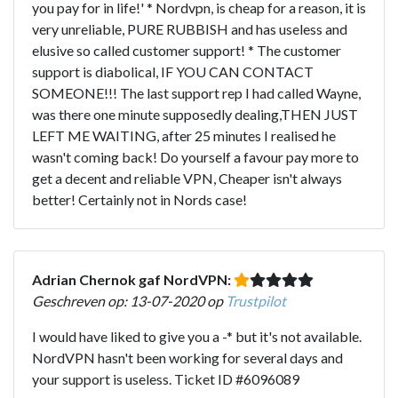
you pay for in life!' * Nordvpn, is cheap for a reason, it is
very unreliable, PURE RUBBISH and has useless and
elusive so called customer support! * The customer
support is diabolical, IF YOU CAN CONTACT
SOMEONE!!! The last support rep I had called Wayne,
was there one minute supposedly dealing,THEN JUST
LEFT ME WAITING, after 25 minutes I realised he
wasn't coming back! Do yourself a favour pay more to
get a decent and reliable VPN, Cheaper isn't always
better! Certainly not in Nords case!
Adrian Chernok gaf NordVPN:
Geschreven op: 13-07-2020 op
Trustpilot
I would have liked to give you a -* but it's not available.
NordVPN hasn't been working for several days and
your support is useless. Ticket ID #6096089