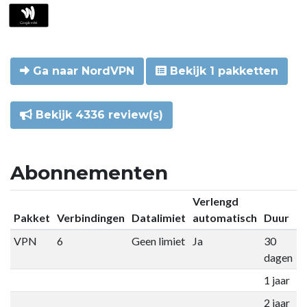
Ga naar NordVPN
Bekijk 1 pakketten
Bekijk 4336 review(s)
Abonnementen
Verlengd
Pakket
Verbindingen
Datalimiet
automatisch
Duur
P
VPN
6
Geen limiet
Ja
30
€
dagen
1 jaar
€
2 jaar
€