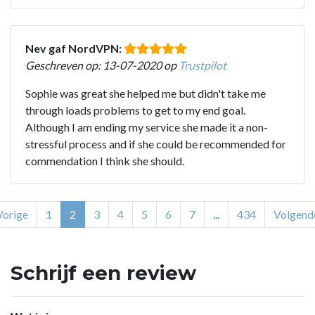
Nev gaf NordVPN:
Geschreven op: 13-07-2020 op
Trustpilot
Sophie was great she helped me but didn't take me
through loads problems to get to my end goal.
Although I am ending my service she made it a non-
stressful process and if she could be recommended for
commendation I think she should.
Vorige
1
2
3
4
5
6
7
...
434
Volgend
Schrijf een review