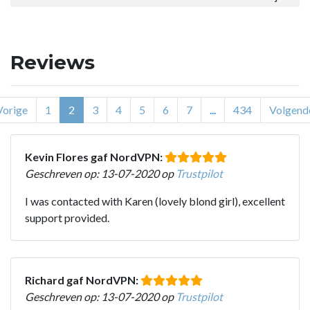
Reviews
Vorige
1
2
3
4
5
6
7
...
434
Volgend
Kevin Flores gaf NordVPN:
Geschreven op: 13-07-2020 op
Trustpilot
I was contacted with Karen (lovely blond girl), excellent
support provided.
Richard gaf NordVPN:
Geschreven op: 13-07-2020 op
Trustpilot