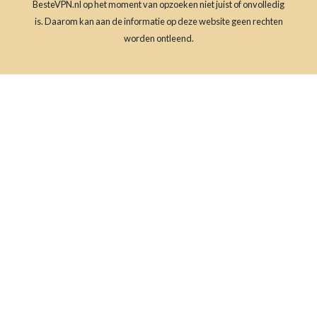
BesteVPN.nl op het moment van opzoeken niet juist of onvolledig
is. Daarom kan aan de informatie op deze website geen rechten
worden ontleend.