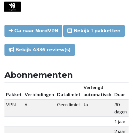
Ga naar NordVPN
Bekijk 1 pakketten
Bekijk 4336 review(s)
Abonnementen
Verlengd
Pakket
Verbindingen
Datalimiet
automatisch
Duur
P
VPN
6
Geen limiet
Ja
30
€
dagen
1 jaar
€
2 jaar
€