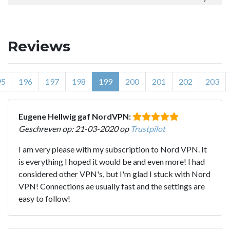
Reviews
95
196
197
198
199
200
201
202
203
Eugene Hellwig gaf NordVPN:
Geschreven op: 21-03-2020 op
Trustpilot
I am very please with my subscription to Nord VPN. It
is everything I hoped it would be and even more! I had
considered other VPN's, but I'm glad I stuck with Nord
VPN! Connections ae usually fast and the settings are
easy to follow!