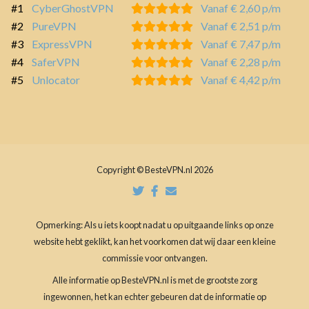
#1
CyberGhostVPN
Vanaf € 2,60 p/m
#2
PureVPN
Vanaf € 2,51 p/m
#3
ExpressVPN
Vanaf € 7,47 p/m
#4
SaferVPN
Vanaf € 2,28 p/m
#5
Unlocator
Vanaf € 4,42 p/m
Copyright © BesteVPN.nl 2026
Opmerking: Als u iets koopt nadat u op uitgaande links op onze
website hebt geklikt, kan het voorkomen dat wij daar een kleine
commissie voor ontvangen.
Alle informatie op BesteVPN.nl is met de grootste zorg
ingewonnen, het kan echter gebeuren dat de informatie op