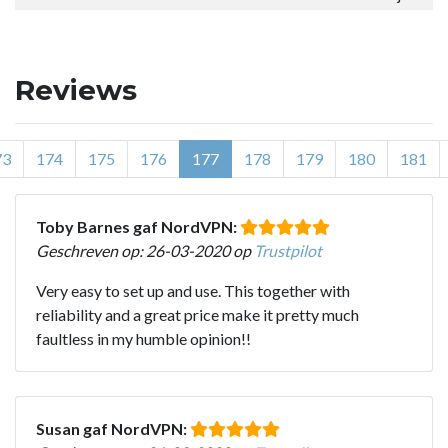
Reviews
73
174
175
176
177
178
179
180
181
Toby Barnes gaf NordVPN:
Geschreven op: 26-03-2020 op
Trustpilot
Very easy to set up and use. This together with
reliability and a great price make it pretty much
faultless in my humble opinion!!
Susan gaf NordVPN: