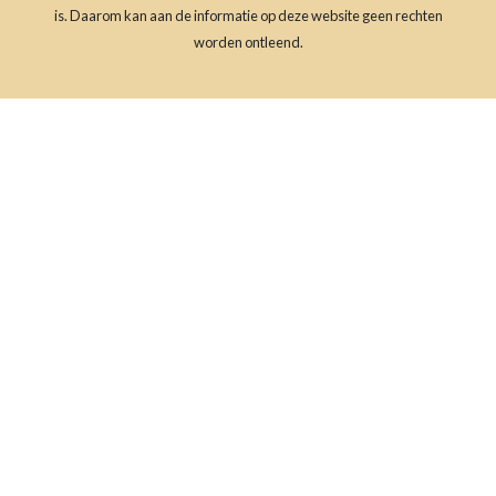
is. Daarom kan aan de informatie op deze website geen rechten
worden ontleend.