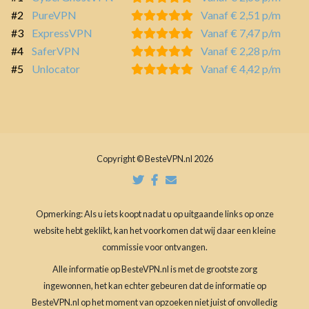
#2
PureVPN
Vanaf € 2,51 p/m
#3
ExpressVPN
Vanaf € 7,47 p/m
#4
SaferVPN
Vanaf € 2,28 p/m
#5
Unlocator
Vanaf € 4,42 p/m
Copyright © BesteVPN.nl 2026
Opmerking: Als u iets koopt nadat u op uitgaande links op onze
website hebt geklikt, kan het voorkomen dat wij daar een kleine
commissie voor ontvangen.
Alle informatie op BesteVPN.nl is met de grootste zorg
ingewonnen, het kan echter gebeuren dat de informatie op
BesteVPN.nl op het moment van opzoeken niet juist of onvolledig