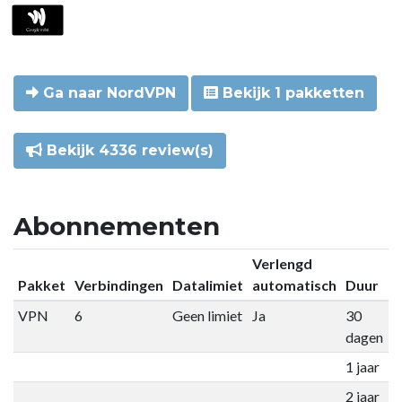
Ga naar NordVPN
Bekijk 1 pakketten
Bekijk 4336 review(s)
Abonnementen
Verlengd
Pakket
Verbindingen
Datalimiet
automatisch
Duur
P
VPN
6
Geen limiet
Ja
30
€
dagen
1 jaar
€
2 jaar
€