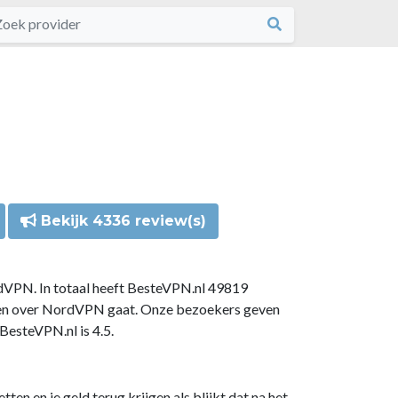
Bekijk 4336 review(s)
dVPN. In totaal heeft BesteVPN.nl 49819
gen over NordVPN gaat. Onze bezoekers geven
esteVPN.nl is 4.5.
n en je geld terug krijgen als blijkt dat na het