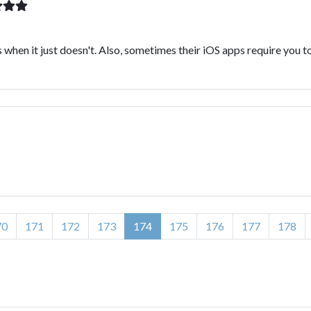
 when it just doesn't. Also, sometimes their iOS apps require you t
70
171
172
173
174
175
176
177
178