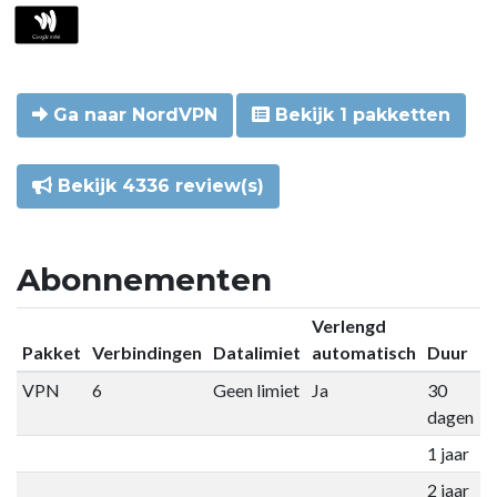
Ga naar NordVPN
Bekijk 1 pakketten
Bekijk 4336 review(s)
Abonnementen
Verlengd
Pakket
Verbindingen
Datalimiet
automatisch
Duur
P
VPN
6
Geen limiet
Ja
30
€
dagen
1 jaar
€
2 jaar
€