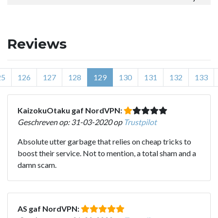
Reviews
25
126
127
128
129
130
131
132
133
KaizokuOtaku gaf NordVPN:
Geschreven op: 31-03-2020 op
Trustpilot
Absolute utter garbage that relies on cheap tricks to
boost their service. Not to mention, a total sham and a
damn scam.
AS gaf NordVPN: