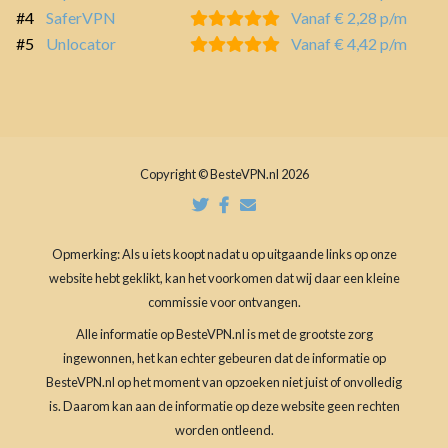
#4
SaferVPN
Vanaf € 2,28 p/m
#5
Unlocator
Vanaf € 4,42 p/m
Copyright © BesteVPN.nl 2026
Opmerking: Als u iets koopt nadat u op uitgaande links op onze
website hebt geklikt, kan het voorkomen dat wij daar een kleine
commissie voor ontvangen.
Alle informatie op BesteVPN.nl is met de grootste zorg
ingewonnen, het kan echter gebeuren dat de informatie op
BesteVPN.nl op het moment van opzoeken niet juist of onvolledig
is. Daarom kan aan de informatie op deze website geen rechten
worden ontleend.