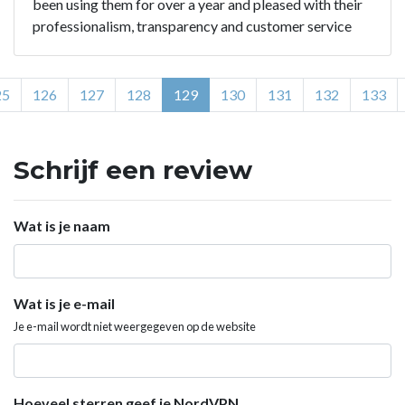
been using them for over a year and pleased with their
professionalism, transparency and customer service
25
126
127
128
129
130
131
132
133
Schrijf een review
Wat is je naam
Wat is je e-mail
Je e-mail wordt niet weergegeven op de website
Hoeveel sterren geef je NordVPN