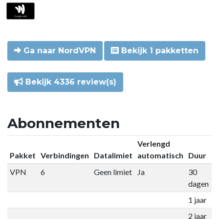
Ga naar NordVPN
Bekijk 1 pakketten
Bekijk 4336 review(s)
Abonnementen
Verlengd
Pakket
Verbindingen
Datalimiet
automatisch
Duur
P
VPN
6
Geen limiet
Ja
30
€
dagen
1 jaar
€
2 jaar
€