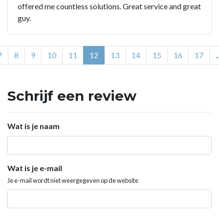
offered me countless solutions. Great service and great
guy.
7
8
9
10
11
12
13
14
15
16
17
..
Schrijf een review
Wat is je naam
Wat is je e-mail
Je e-mail wordt niet weergegeven op de website