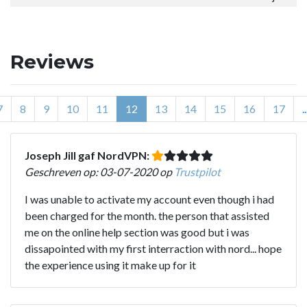
Reviews
7
8
9
10
11
12
13
14
15
16
17
..
Joseph Jill gaf NordVPN:
Geschreven op: 03-07-2020 op
Trustpilot
I was unable to activate my account even though i had
been charged for the month. the person that assisted
me on the online help section was good but i was
dissapointed with my first interraction with nord... hope
the experience using it make up for it