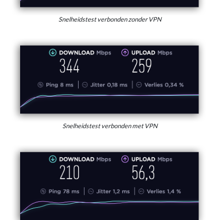
Snelheidstest verbonden zonder VPN
Snelheidstest verbonden met VPN