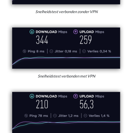
Snelheidstest verbonden zonder VPN
Snelheidstest verbonden met VPN