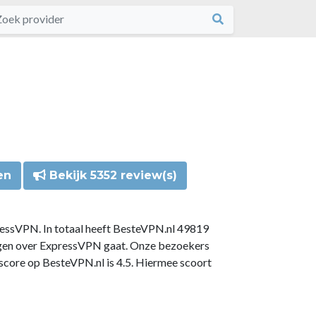
en
Bekijk 5352 review(s)
ressVPN. In totaal heeft BesteVPN.nl 49819
ngen over ExpressVPN gaat. Onze bezoekers
core op BesteVPN.nl is 4.5. Hiermee scoort