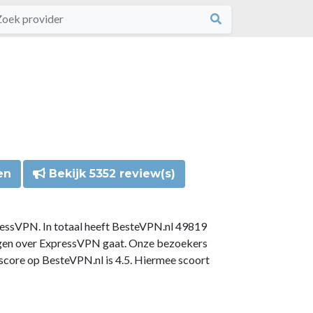
en
Bekijk 5352 review(s)
ressVPN. In totaal heeft BesteVPN.nl 49819
ngen over ExpressVPN gaat. Onze bezoekers
core op BesteVPN.nl is 4.5. Hiermee scoort