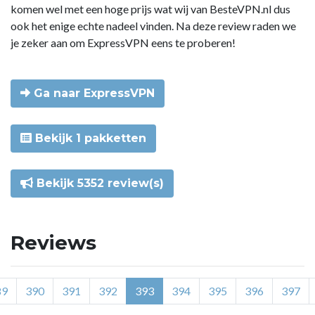
komen wel met een hoge prijs wat wij van BesteVPN.nl dus
ook het enige echte nadeel vinden. Na deze review raden we
je zeker aan om ExpressVPN eens te proberen!
Ga naar ExpressVPN
Bekijk 1 pakketten
Bekijk 5352 review(s)
Reviews
89
390
391
392
393
394
395
396
397