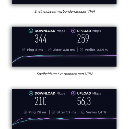
Snelheidstest verbonden zonder VPN
Snelheidstest verbonden met VPN