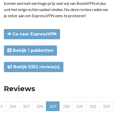
komen wel met een hoge prijs wat wij van BesteVPN.nl dus
ook het enige echte nadeel vinden. Na deze review raden we
je zeker aan om ExpressVPN eens te proberen!
Ga naar ExpressVPN
Bekijk 1 pakketten
Bekijk 5352 review(s)
Reviews
25
326
327
328
329
330
331
332
333