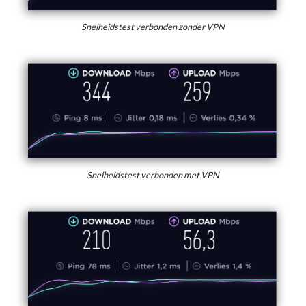
Snelheidstest verbonden zonder VPN
Snelheidstest verbonden met VPN