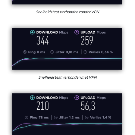
Snelheidstest verbonden zonder VPN
Snelheidstest verbonden met VPN