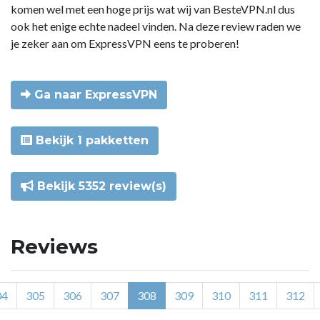
komen wel met een hoge prijs wat wij van BesteVPN.nl dus
ook het enige echte nadeel vinden. Na deze review raden we
je zeker aan om ExpressVPN eens te proberen!
Ga naar ExpressVPN
Bekijk 1 pakketten
Bekijk 5352 review(s)
Reviews
04
305
306
307
308
309
310
311
312