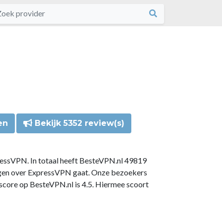
en
Bekijk 5352 review(s)
ressVPN. In totaal heeft BesteVPN.nl 49819
ngen over ExpressVPN gaat. Onze bezoekers
core op BesteVPN.nl is 4.5. Hiermee scoort