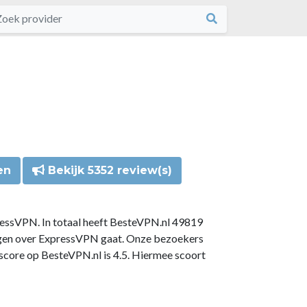
en
Bekijk 5352 review(s)
ressVPN. In totaal heeft BesteVPN.nl 49819
ngen over ExpressVPN gaat. Onze bezoekers
core op BesteVPN.nl is 4.5. Hiermee scoort