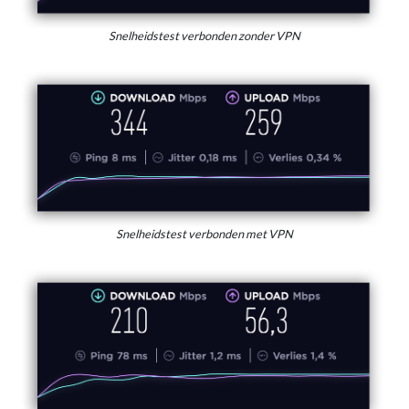
Snelheidstest verbonden zonder VPN
Snelheidstest verbonden met VPN