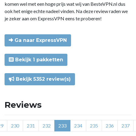
komen wel met een hoge prijs wat wij van BesteVPN.nl dus
ook het enige echte nadeel vinden. Na deze review raden we
je zeker aan om ExpressVPN eens te proberen!
Ga naar ExpressVPN
Bekijk 1 pakketten
Bekijk 5352 review(s)
Reviews
29
230
231
232
233
234
235
236
237