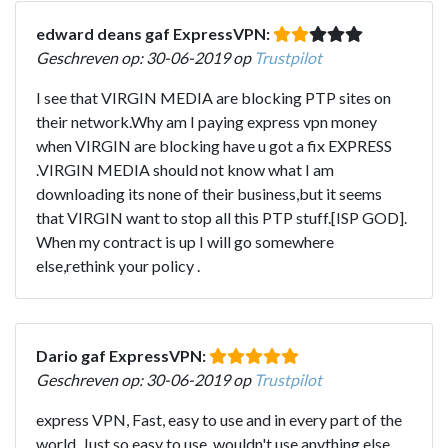
edward deans gaf ExpressVPN:
Geschreven op: 30-06-2019 op
Trustpilot
I see that VIRGIN MEDIA are blocking PTP sites on
their network.Why am I paying express vpn money
when VIRGIN are blocking have u got a fix EXPRESS
.VIRGIN MEDIA should not know what I am
downloading its none of their business,but it seems
that VIRGIN want to stop all this PTP stuff.[ISP GOD].
When my contract is up I will go somewhere
else,rethink your policy .
Dario gaf ExpressVPN:
Geschreven op: 30-06-2019 op
Trustpilot
express VPN, Fast, easy to use and in every part of the
world. Just so easy to use, wouldn't use anything else.