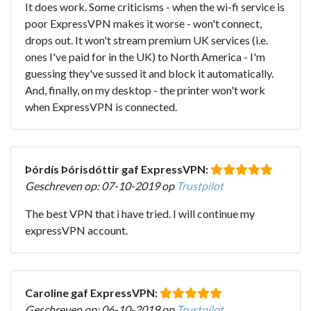
It does work. Some criticisms - when the wi-fi service is
poor ExpressVPN makes it worse - won't connect,
drops out. It won't stream premium UK services (i.e.
ones I've paid for in the UK) to North America - I'm
guessing they've sussed it and block it automatically.
And, finally, on my desktop - the printer won't work
when ExpressVPN is connected.
Þórdís Þórisdóttir gaf ExpressVPN:
Geschreven op: 07-10-2019 op
Trustpilot
The best VPN that i have tried. I will continue my
expressVPN account.
Caroline gaf ExpressVPN:
Geschreven op: 06-10-2019 op
Trustpilot