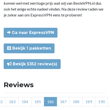
komen wel met een hoge prijs wat wij van BesteVPN.nl dus
ook het enige echte nadeel vinden. Na deze review raden we
je zeker aan om ExpressVPN eens te proberen!
Ga naar ExpressVPN
Bekijk 1 pakketten
Bekijk 5352 review(s)
Reviews
82
183
184
185
186
187
188
189
190