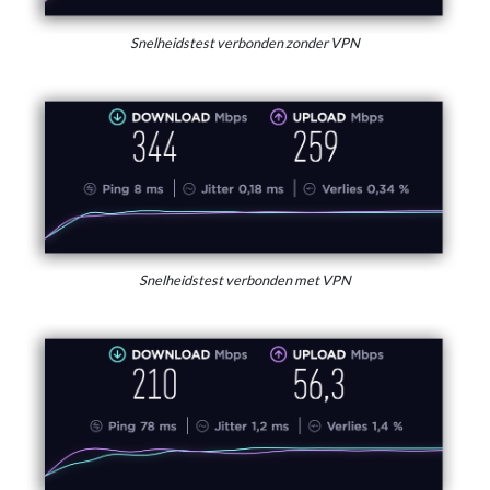
Snelheidstest verbonden zonder VPN
Snelheidstest verbonden met VPN