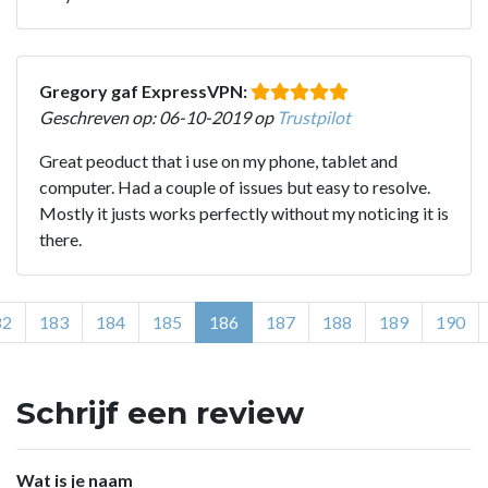
Gregory gaf ExpressVPN:
Geschreven op: 06-10-2019 op
Trustpilot
Great peoduct that i use on my phone, tablet and
computer. Had a couple of issues but easy to resolve.
Mostly it justs works perfectly without my noticing it is
there.
82
183
184
185
186
187
188
189
190
Schrijf een review
Wat is je naam