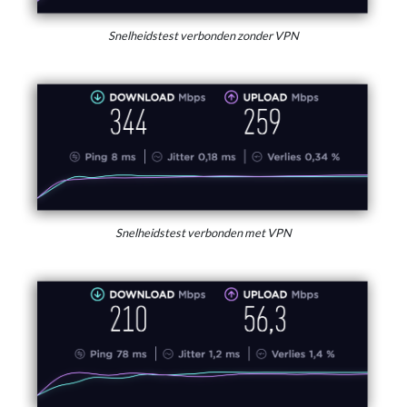
Snelheidstest verbonden zonder VPN
Snelheidstest verbonden met VPN