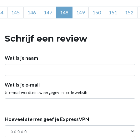
44
145
146
147
148
149
150
151
152
Schrijf een review
Wat is je naam
Wat is je e-mail
Je e-mail wordt niet weergegeven op de website
Hoeveel sterren geef je ExpressVPN