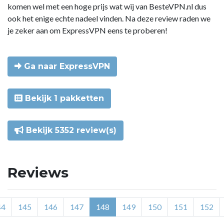
komen wel met een hoge prijs wat wij van BesteVPN.nl dus
ook het enige echte nadeel vinden. Na deze review raden we
je zeker aan om ExpressVPN eens te proberen!
Ga naar ExpressVPN
Bekijk 1 pakketten
Bekijk 5352 review(s)
Reviews
44
145
146
147
148
149
150
151
152