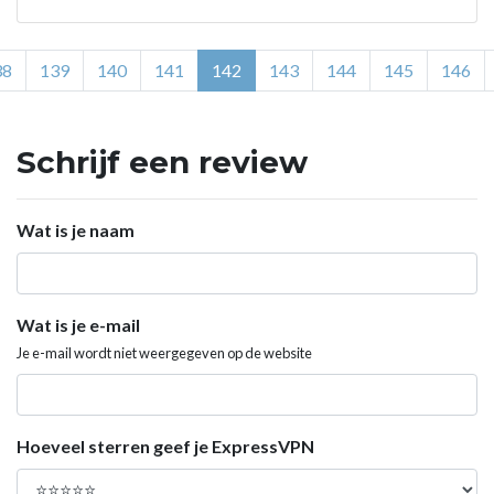
38
139
140
141
142
143
144
145
146
Schrijf een review
Wat is je naam
Wat is je e-mail
Je e-mail wordt niet weergegeven op de website
Hoeveel sterren geef je ExpressVPN