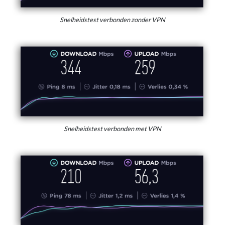
Snelheidstest verbonden zonder VPN
Snelheidstest verbonden met VPN