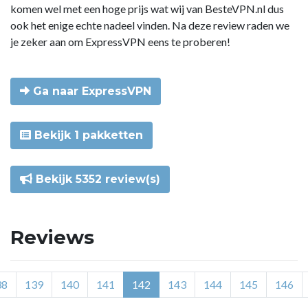
komen wel met een hoge prijs wat wij van BesteVPN.nl dus
ook het enige echte nadeel vinden. Na deze review raden we
je zeker aan om ExpressVPN eens te proberen!
Ga naar ExpressVPN
Bekijk 1 pakketten
Bekijk 5352 review(s)
Reviews
38
139
140
141
142
143
144
145
146