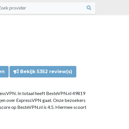
en
Bekijk 5352 review(s)
ressVPN. In totaal heeft BesteVPN.nl 49819
ngen over ExpressVPN gaat. Onze bezoekers
core op BesteVPN.nl is 4.5. Hiermee scoort