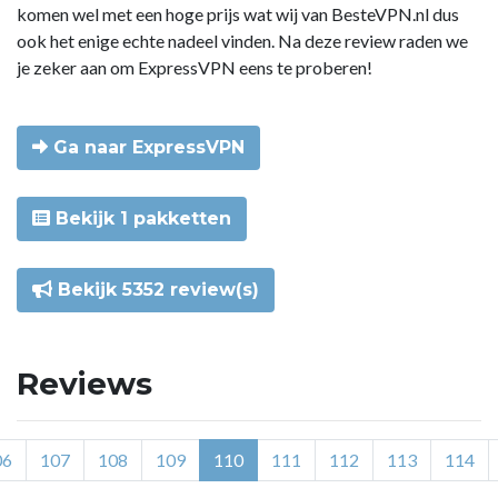
komen wel met een hoge prijs wat wij van BesteVPN.nl dus
ook het enige echte nadeel vinden. Na deze review raden we
je zeker aan om ExpressVPN eens te proberen!
Ga naar ExpressVPN
Bekijk 1 pakketten
Bekijk 5352 review(s)
Reviews
06
107
108
109
110
111
112
113
114