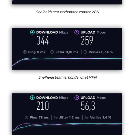
Snelheidstest verbonden zonder VPN
Snelheidstest verbonden met VPN