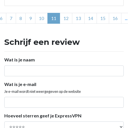
6
7
8
9
10
11
12
13
14
15
16
...
Schrijf een review
Wat is je naam
Wat is je e-mail
Je e-mail wordt niet weergegeven op de website
Hoeveel sterren geef je ExpressVPN