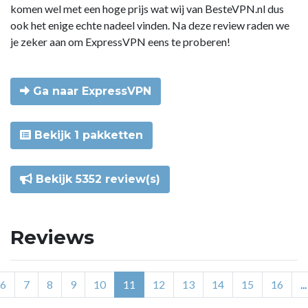
komen wel met een hoge prijs wat wij van BesteVPN.nl dus
ook het enige echte nadeel vinden. Na deze review raden we
je zeker aan om ExpressVPN eens te proberen!
Ga naar ExpressVPN
Bekijk 1 pakketten
Bekijk 5352 review(s)
Reviews
6
7
8
9
10
11
12
13
14
15
16
...