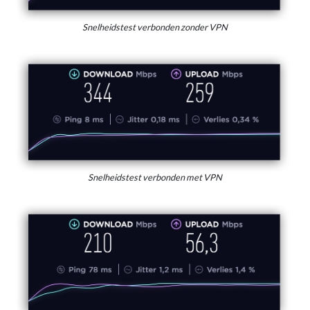
Snelheidstest verbonden zonder VPN
Snelheidstest verbonden met VPN