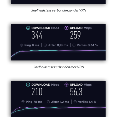
Snelheidstest verbonden zonder VPN
Snelheidstest verbonden met VPN