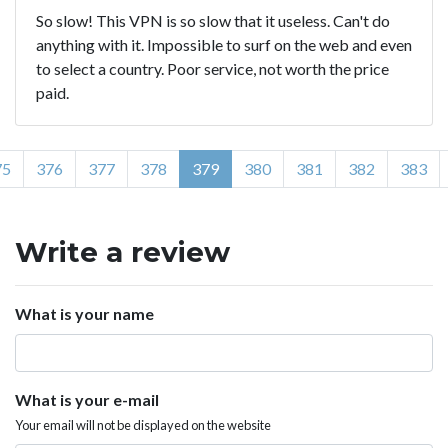
So slow! This VPN is so slow that it useless. Can't do
anything with it. Impossible to surf on the web and even
to select a country. Poor service, not worth the price
paid.
75
376
377
378
379
380
381
382
383
Write a review
What is your name
What is your e-mail
Your email will not be displayed on the website