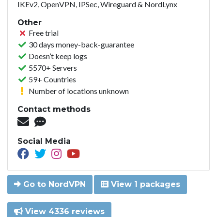
IKEv2, OpenVPN, IPSec, Wireguard & NordLynx
Other
Free trial
30 days money-back-guarantee
Doesn’t keep logs
5570+ Servers
59+ Countries
Number of locations unknown
Contact methods
Social Media
Go to NordVPN
View 1 packages
View 4336 reviews