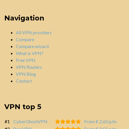
Navigation
All VPN providers
Compare
Compare wizard
What is VPN?
Free VPN
VPN Routers
VPN Blog
Contact
VPN top 5
#1
CyberGhostVPN
From € 2,60 p/m
#2
PureVPN
From € 2,51 p/m