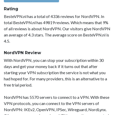
Rating
BesteVPN.nl has a total of 4336 reviews for NordVPN. In
total BesteVPN.nl has 49819 reviews. Which means that 9%
of all reviews is about NordVPN. Our visitors give NordVPN
an average of 4.3 stars. The average score on BesteVPN.nl is
4.5.
NordVPN Review
With NordVPN, you can stop your subscription within 30
days and get your money back if it turns out that after
starting your VPN subscription the service is not what you
had hoped for. For many providers, this is an alternative to a
free trial period.
NordVPN has 5570 servers to connect to a VPN. With these
VPN protocols, you can connect to the VPN servers of
NordVPN: IKEv2, OpenVPN, IPSec, Wireguard, NordLynx.