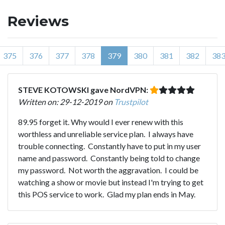
Reviews
375
376
377
378
379
380
381
382
38
STEVE KOTOWSKI gave NordVPN:
Written on: 29-12-2019 on
Trustpilot
89.95 forget it. Why would I ever renew with this
worthless and unreliable service plan. I always have
trouble connecting. Constantly have to put in my user
name and password. Constantly being told to change
my password. Not worth the aggravation. I could be
watching a show or movie but instead I'm trying to get
this POS service to work. Glad my plan ends in May.