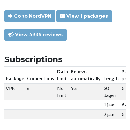
Go to NordVPN
View 1 packages
View 4336 reviews
Subscriptions
Data
Renews
Pac
Package
Connections
limit
automatically
Length
pri
VPN
6
No
Yes
30
€ 9
limit
dagen
1 jaar
€ 4
2 jaar
€ 7