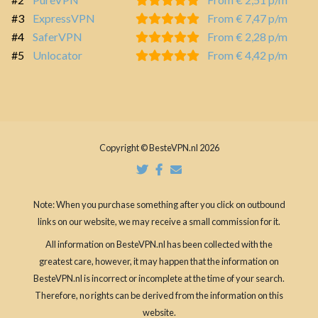
#3
ExpressVPN
From € 7,47 p/m
#4
SaferVPN
From € 2,28 p/m
#5
Unlocator
From € 4,42 p/m
Copyright © BesteVPN.nl 2026
Note: When you purchase something after you click on outbound
links on our website, we may receive a small commission for it.
All information on BesteVPN.nl has been collected with the
greatest care, however, it may happen that the information on
BesteVPN.nl is incorrect or incomplete at the time of your search.
Therefore, no rights can be derived from the information on this
website.