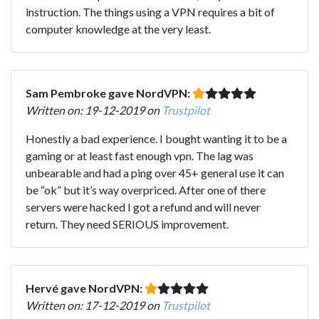
instruction. The things using a VPN requires a bit of
computer knowledge at the very least.
Sam Pembroke gave NordVPN:
Written on: 19-12-2019 on
Trustpilot
Honestly a bad experience. I bought wanting it to be a
gaming or at least fast enough vpn. The lag was
unbearable and had a ping over 45+ general use it can
be “ok” but it’s way overpriced. After one of there
servers were hacked I got a refund and will never
return. They need SERIOUS improvement.
Hervé gave NordVPN:
Written on: 17-12-2019 on
Trustpilot